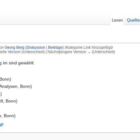
Lesen
Quellte
von
Georg Berg
(
Diskussion
|
Beiträge
)
(Kategorie Link hinzugefügt)
uelle Version (Unterschied) | Nächstjüngere Version → (Unterschied)
g im sind gewählt:
 Bonn)
 Analysen, Bonn)
)
ft, Bonn)
n, Bonn)