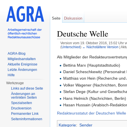
Seite
Diskussion
Deutsche Welle
Version vom 19. Oktober 2016, 15:02 Uhr 
(
Unterschied
)
← Nächstältere Version
| Akt
Wechseln zu:
Navigation
,
Suche
AGRA-Blog
Als Mitglieder der Redakteursvertretun
Mitgliedsanstalten
Aktuelle Ereignisse
Bettina Marx (Hauptstadtstudio)
Letzte Änderungen
Daniel Scheschkewitz (Personalrat
Hilfe
Matthias von Hein (Recherche und
Werkzeuge
Volker Wagener (Nachrichten, Bonn
Links auf diese Seite
Stefan Dege (Kultur und Gesellscha
Änderungen an
verlinkten Seiten
Hans Helmich (Nachrichten, Berlin)
Spezialseiten
Hasan Hussain (Arabisch-Redaktio
Druckversion
Redakteursstatut der Deutschen Welle
Permanenter Link
Seiten­informationen
Kategorie
:
Sender