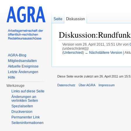
Seite
Diskussion
Diskussion:Rundfunk
Version vom 26. April 2011, 15:51 Uhr von
(unbeschränkt)))
(
Unterschied
)
← Nächstältere Version
| Akt
AGRA-Blog
Wechseln zu:
Navigation
,
Suche
Mitgliedsanstalten
Aktuelle Ereignisse
Letzte Änderungen
Diese Seite wurde zuletzt am 26. April 2011 um 15:5
Hilfe
Datenschutz
Über AGRA
Impressum
Werkzeuge
Links auf diese Seite
Änderungen an
verlinkten Seiten
Spezialseiten
Druckversion
Permanenter Link
Seiten­informationen