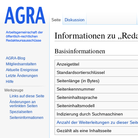
Seite
Diskussion
Informationen zu „Reda
Wechseln zu:
Navigation
,
Suche
Basisinformationen
AGRA-Blog
Anzeigetitel
Mitgliedsanstalten
Aktuelle Ereignisse
Standardsortierschlüssel
Letzte Änderungen
Seitenlänge (in Bytes)
Hilfe
Seitenkennnummer
Werkzeuge
Links auf diese Seite
Seiteninhaltssprache
Änderungen an
Seiteninhaltsmodell
verlinkten Seiten
Spezialseiten
Indizierung durch Suchmaschinen
Seiten­informationen
Anzahl der Weiterleitungen zu dieser Seit
Gezählt als eine Inhaltsseite