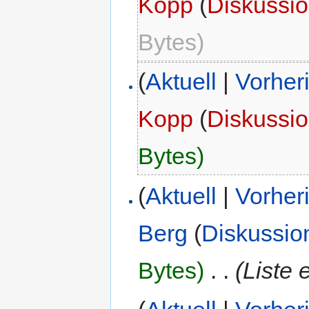
Kopp
(
Diskussi
Bytes)
(
Aktuell
|
Vorher
Kopp
(
Diskussi
Bytes)
(
Aktuell
|
Vorher
Berg
(
Diskussio
Bytes)
‎
. .
(Liste 