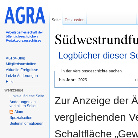
Seite
Diskussion
Südwestrundfu
Logbücher dieser Se
AGRA-Blog
Wechseln zu:
Navigation
,
Suche
Mitgliedsanstalten
Aktuelle Ereignisse
In der Versionsgeschichte suchen
Letzte Änderungen
bis Jahr:
u
Hilfe
Werkzeuge
Links auf diese Seite
Zur Anzeige der 
Änderungen an
verlinkten Seiten
Atom
vergleichenden V
Spezialseiten
Seiten­informationen
Schaltfläche „Gew