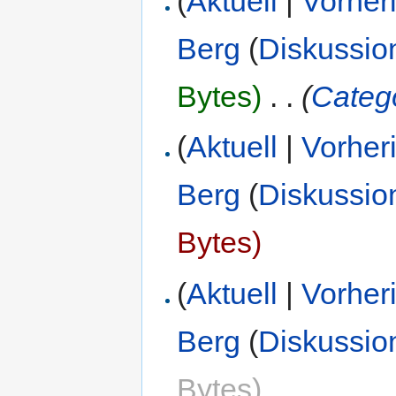
(
Aktuell
|
Vorher
Berg
(
Diskussio
Bytes)
‎
. .
(
Categ
(
Aktuell
|
Vorher
Berg
(
Diskussio
Bytes)
(
Aktuell
|
Vorher
Berg
(
Diskussio
Bytes)