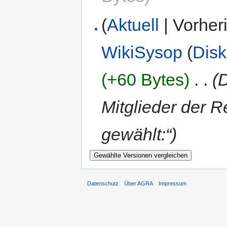
(
Aktuell
| Vorher
WikiSysop
(
Disk
(+60 Bytes)
‎
. .
(
Mitglieder der R
gewählt:“)
Datenschutz
Über AGRA
Impressum