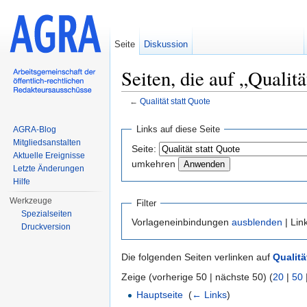
Seite
Diskussion
Seiten, die auf „Qualitä
←
Qualität statt Quote
Wechseln zu:
Navigation
,
Suche
Links auf diese Seite
AGRA-Blog
Mitgliedsanstalten
Seite:
Aktuelle Ereignisse
umkehren
Letzte Änderungen
Hilfe
Werkzeuge
Filter
Spezialseiten
Vorlageneinbindungen
ausblenden
| Lin
Druckversion
Die folgenden Seiten verlinken auf
Qualitä
Zeige (vorherige 50 | nächste 50) (
20
|
50
Hauptseite
‎
(
← Links
)