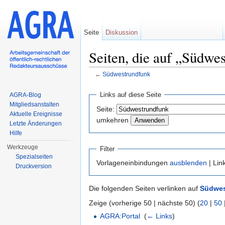
Seite
Diskussion
Seiten, die auf „Südwe
←
Südwestrundfunk
Wechseln zu:
Navigation
,
Suche
Links auf diese Seite
AGRA-Blog
Mitgliedsanstalten
Seite:
Aktuelle Ereignisse
umkehren
Letzte Änderungen
Hilfe
Werkzeuge
Filter
Spezialseiten
Vorlageneinbindungen
ausblenden
| Lin
Druckversion
Die folgenden Seiten verlinken auf
Südwes
Zeige (vorherige 50 | nächste 50) (
20
|
50
AGRA:Portal
‎
(
← Links
)