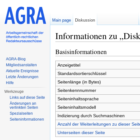
Main page
Diskussion
Informationen zu „Disk
Wechseln zu:
Navigation
,
Suche
Basisinformationen
AGRA-Blog
Anzeigetitel
Mitgliedsanstalten
Aktuelle Ereignisse
Standardsortierschlüssel
Letzte Änderungen
Seitenlänge (in Bytes)
Hilfe
Seitenkennnummer
Werkzeuge
Links auf diese Seite
Seiteninhaltssprache
Änderungen an
Seiteninhaltsmodell
verlinkten Seiten
Spezialseiten
Indizierung durch Suchmaschinen
Seiten­informationen
Anzahl der Weiterleitungen zu dieser Seit
Unterseiten dieser Seite