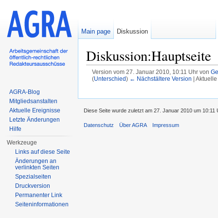
Main page
Diskussion
Diskussion:Hauptseite
Version vom 27. Januar 2010, 10:11 Uhr von
Ge
(
Unterschied
)
← Nächstältere Version
| Aktuell
Wechseln zu:
Navigation
,
Suche
AGRA-Blog
Mitgliedsanstalten
Aktuelle Ereignisse
Diese Seite wurde zuletzt am 27. Januar 2010 um 10:11 
Letzte Änderungen
Datenschutz
Über AGRA
Impressum
Hilfe
Werkzeuge
Links auf diese Seite
Änderungen an
verlinkten Seiten
Spezialseiten
Druckversion
Permanenter Link
Seiten­informationen