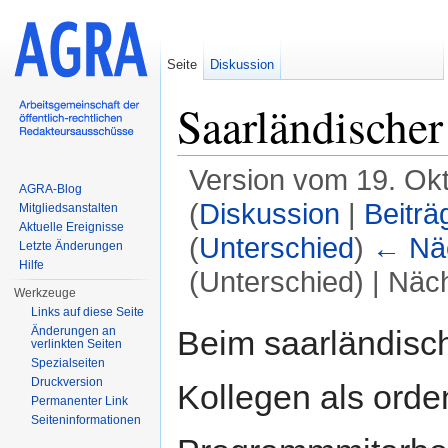
Seite
Diskussion
Saarländische
Version vom 19. Ok
AGRA-Blog
(
Diskussion
|
Beiträ
Mitgliedsanstalten
Aktuelle Ereignisse
(
Unterschied
)
← Näc
Letzte Änderungen
Hilfe
(Unterschied) | Näc
Werkzeuge
Wechseln zu:
Navigation
,
Suche
Links auf diese Seite
Beim saarländisc
Änderungen an
verlinkten Seiten
Spezialseiten
Druckversion
Kollegen als orden
Permanenter Link
Seiten­informationen