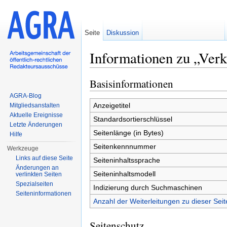
Seite
Diskussion
Informationen zu „Ver
Wechseln zu:
Navigation
,
Suche
Basisinformationen
AGRA-Blog
Anzeigetitel
Mitgliedsanstalten
Aktuelle Ereignisse
Standardsortierschlüssel
Letzte Änderungen
Seitenlänge (in Bytes)
Hilfe
Seitenkennnummer
Werkzeuge
Links auf diese Seite
Seiteninhaltssprache
Änderungen an
Seiteninhaltsmodell
verlinkten Seiten
Spezialseiten
Indizierung durch Suchmaschinen
Seiten­informationen
Anzahl der Weiterleitungen zu dieser Seit
Seitenschutz