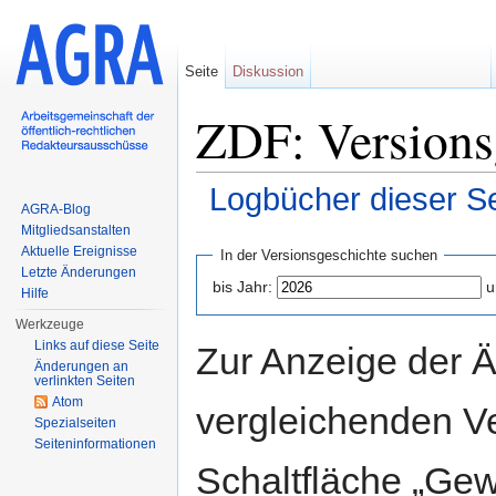
Seite
Diskussion
ZDF: Versions
Logbücher dieser Se
AGRA-Blog
Wechseln zu:
Navigation
,
Suche
Mitgliedsanstalten
Aktuelle Ereignisse
In der Versionsgeschichte suchen
Letzte Änderungen
bis Jahr:
u
Hilfe
Werkzeuge
Links auf diese Seite
Zur Anzeige der 
Änderungen an
verlinkten Seiten
Atom
vergleichenden V
Spezialseiten
Seiten­informationen
Schaltfläche „Gew