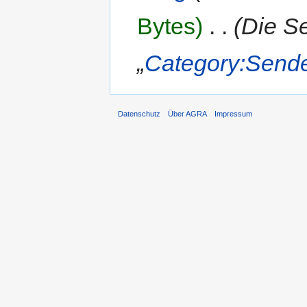
Bytes)
‎
. .
(Die S
„
Category:Send
Datenschutz
Über AGRA
Impressum