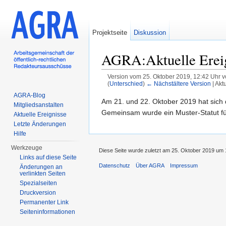
Projektseite
Diskussion
AGRA:Aktuelle Erei
Version vom 25. Oktober 2019, 12:42 Uhr 
(
Unterschied
)
← Nächstältere Version
| Akt
Wechseln zu:
Navigation
,
Suche
AGRA-Blog
Am 21. und 22. Oktober 2019 hat sich
Mitgliedsanstalten
Gemeinsam wurde ein Muster-Statut für
Aktuelle Ereignisse
Letzte Änderungen
Hilfe
Werkzeuge
Diese Seite wurde zuletzt am 25. Oktober 2019 um 
Links auf diese Seite
Datenschutz
Über AGRA
Impressum
Änderungen an
verlinkten Seiten
Spezialseiten
Druckversion
Permanenter Link
Seiten­informationen