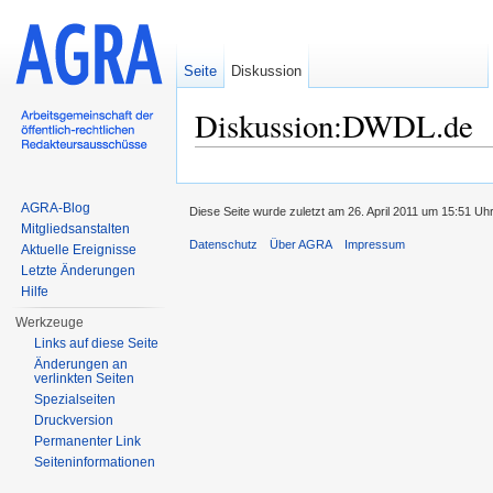
Seite
Diskussion
Diskussion:DWDL.de
Wechseln zu:
Navigation
,
Suche
AGRA-Blog
Diese Seite wurde zuletzt am 26. April 2011 um 15:51 Uh
Mitgliedsanstalten
Datenschutz
Über AGRA
Impressum
Aktuelle Ereignisse
Letzte Änderungen
Hilfe
Werkzeuge
Links auf diese Seite
Änderungen an
verlinkten Seiten
Spezialseiten
Druckversion
Permanenter Link
Seiten­informationen