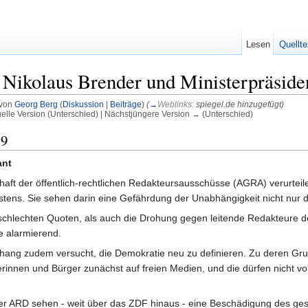
Lesen
Quellte
 Nikolaus Brender und Ministerpräsid
 von
Georg Berg
(
Diskussion
|
Beiträge
)
(
→
Weblinks:
spiegel.de hinzugefügt
)
uelle Version (Unterschied) | Nächstjüngere Version → (Unterschied)
09
ant
haft der öffentlich-rechtlichen Redakteursausschüsse (AGRA) verurteil
ens. Sie sehen darin eine Gefährdung der Unabhängigkeit nicht nur d
chlechten Quoten, als auch die Drohung gegen leitende Redakteure des 
re alarmierend.
g zudem versucht, die Demokratie neu zu definieren. Zu deren Grundl
rgerinnen und Bürger zunächst auf freien Medien, und die dürfen nicht
r ARD sehen - weit über das ZDF hinaus - eine Beschädigung des gesa