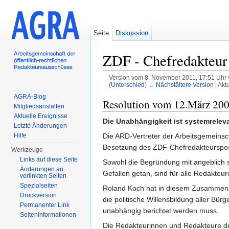
Seite
Diskussion
ZDF - Chefredakteur
Version vom 8. November 2011, 17:51 Uhr
(
Unterschied
)
← Nächstältere Version
| Akt
Wechseln zu:
Navigation
,
Suche
AGRA-Blog
Resolution vom 12.März 20
Mitgliedsanstalten
Aktuelle Ereignisse
Die Unabhängigkeit ist systemrelev
Letzte Änderungen
Hilfe
Die ARD-Vertreter der Arbeitsgemeinsc
Besetzung des ZDF-Chefredakteurspost
Werkzeuge
Links auf diese Seite
Sowohl die Begründung mit angeblich s
Änderungen an
Gefallen getan, sind für alle Redakteu
verlinkten Seiten
Spezialseiten
Roland Koch hat in diesem Zusammenhan
Druckversion
die politische Willensbildung aller Bü
Permanenter Link
unabhängig berichtet werden muss.
Seiten­informationen
Die Redakteurinnen und Redakteure de