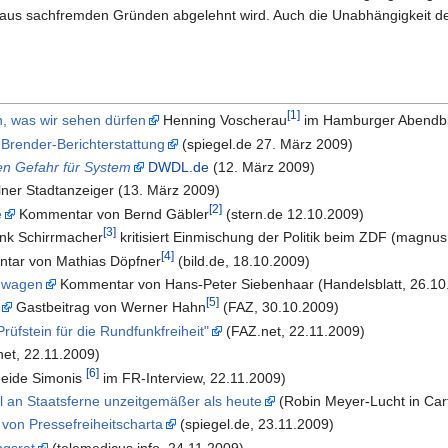
aus sachfremden Gründen abgelehnt wird. Auch die Unabhängigkeit des 
[1]
n, was wir sehen dürfen
Henning Voscherau
im Hamburger Abendbla
Brender-Berichterstattung
(spiegel.de 27. März 2009)
en Gefahr für System
DWDL.de
(12. März 2009)
ner Stadtanzeiger (13. März 2009)
[2]
e
Kommentar von Bernd Gäbler
(stern.de 12.10.2009)
[3]
ank Schirrmacher
kritisiert Einmischung der Politik beim ZDF (magnu
[4]
ar von Mathias Döpfner
(bild.de, 18.10.2009)
t wagen
Kommentar von Hans-Peter Siebenhaar (Handelsblatt, 26.10
[5]
Gastbeitrag von Werner Hahn
(FAZ, 30.10.2009)
Prüfstein für die Rundfunkfreiheit"
(FAZ.net, 22.11.2009)
et, 22.11.2009)
[6]
eide Simonis
im FR-Interview, 22.11.2009)
 an Staatsferne unzeitgemäßer als heute
(Robin Meyer-Lucht in Car
 von Pressefreiheitscharta
(spiegel.de, 23.11.2009)
ngsrat
(telemedicus.info, 24.11.2009)