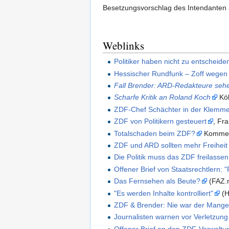
Besetzungsvorschlag des Intendanten 
Weblinks
Politiker haben nicht zu entscheide
Hessischer Rundfunk – Zoff wegen 
Fall Brender: ARD-Redakteure seh
Scharfe Kritik an Roland Koch
Köl
ZDF-Chef Schächter in der Klemm
ZDF von Politikern gesteuert
, Fr
Totalschaden beim ZDF?
Komment
ZDF und ARD sollten mehr Freihei
Die Politik muss das ZDF freilassen
Offener Brief von Staatsrechtlern: "
Das Fernsehen als Beute?
(FAZ.n
"Es werden Inhalte kontrolliert"
(H
ZDF & Brender: Nie war der Mangel
Journalisten warnen vor Verletzung
Offener Brief an den ZDF-Verwaltu